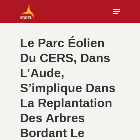
Skip
Menu
to
Close
main
Menu
content
Le Parc Éolien
Du CERS, Dans
L’Aude,
S’implique Dans
La Replantation
Des Arbres
Bordant Le